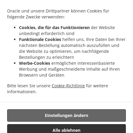
.
Asiatisches Essen Lieferservice Berlin Haselhorst
Asiatisches Essen Lieferservice
.
.
Berlin Falkenhagener Feld
Asiatisches Essen Lieferservice Berlin Siemensstadt
Oracle und unsere Drittpartner können Cookies für
.
Asiatisches Essen Lieferservice Berlin Hakenfelde
Asiatisches Essen Lieferservice
folgende Zwecke verwenden:
.
.
Berlin Kladow
Asiatisches Essen Lieferservice Berlin Nikolassee
Asiatisches Essen
Cookies, die für das Funktionieren
der Website
.
Lieferservice Berlin Altstadt Spandau
Asiatisches Essen Lieferservice Berlin Bezirk
unbedingt erforderlich sind
.
.
Spandau
Asiatisches Essen Lieferservice Berlin Bezirk Reinickendorf
Asiatisches
Funktionale Cookies
helfen uns, Ihre Daten bei Ihrer
nächsten Bestellung automatisch auszufüllen und
.
Essen Lieferservice Berlin Bezirk Charlottenburg-Wilmersdorf
Asiatisches Essen
die Website zu optimieren, um nachfolgende
.
.
Lieferservice Berlin Bezirk Steglitz-Zehlendorf
Asiatisches Essen Lieferservice Berlin
Bestellungen zu erleichtern
.
Asiatisches Essen Lieferservice Dallgow-Döberitz Seeburg
Asiatisches Essen
Werbe-Cookies
ermöglichen interessenbasierte
.
Lieferservice Dallgow-Döberitz Bezirk Spandau
Asiatisches Essen Lieferservice
Werbung und maßgeschneiderte Inhalte auf Ihren
Browsern und Geräten
.
.
Dallgow-Döberitz
Asiatisches Essen Lieferservice Potsdam Groß Glienicke
.
Asiatisches Essen Lieferservice Potsdam Nördliche Ortsteile
Asiatisches Essen
Bitte lesen Sie unsere
Cookie-Richtlinie
für weitere
.
.
Lieferservice Potsdam
Asiatisches Essen Lieferservice Schönwalde-Glien Seeburg
Informationen.
.
.
Asiatisches Essen Lieferservice Schönwalde-Glien
Sushi Lieferservice
Essen zum
mitnehmen und zum Liefern
Einstellungen ändern
Alle ablehnen