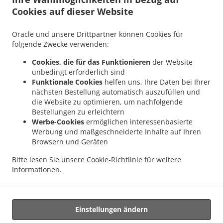
.
.
Lieferservice Berlin Gatow
Asiatisches Essen Lieferservice Berlin Staaken
Cookies auf dieser Website
.
Asiatisches Essen Lieferservice Berlin Haselhorst
Asiatisches Essen Lieferservice
.
.
Berlin Falkenhagener Feld
Asiatisches Essen Lieferservice Berlin Siemensstadt
Oracle und unsere Drittpartner können Cookies für
.
Asiatisches Essen Lieferservice Berlin Hakenfelde
Asiatisches Essen Lieferservice
folgende Zwecke verwenden:
.
.
Berlin Kladow
Asiatisches Essen Lieferservice Berlin Nikolassee
Asiatisches Essen
Cookies, die für das Funktionieren
der Website
.
Lieferservice Berlin Altstadt Spandau
Asiatisches Essen Lieferservice Berlin Bezirk
unbedingt erforderlich sind
.
.
Spandau
Asiatisches Essen Lieferservice Berlin Bezirk Reinickendorf
Asiatisches
Funktionale Cookies
helfen uns, Ihre Daten bei Ihrer
nächsten Bestellung automatisch auszufüllen und
.
Essen Lieferservice Berlin Bezirk Charlottenburg-Wilmersdorf
Asiatisches Essen
die Website zu optimieren, um nachfolgende
.
.
Lieferservice Berlin Bezirk Steglitz-Zehlendorf
Asiatisches Essen Lieferservice Berlin
Bestellungen zu erleichtern
.
Asiatisches Essen Lieferservice Dallgow-Döberitz Seeburg
Asiatisches Essen
Werbe-Cookies
ermöglichen interessenbasierte
.
Lieferservice Dallgow-Döberitz Bezirk Spandau
Asiatisches Essen Lieferservice
Werbung und maßgeschneiderte Inhalte auf Ihren
Browsern und Geräten
.
.
Dallgow-Döberitz
Asiatisches Essen Lieferservice Potsdam Groß Glienicke
.
Asiatisches Essen Lieferservice Potsdam Nördliche Ortsteile
Asiatisches Essen
Bitte lesen Sie unsere
Cookie-Richtlinie
für weitere
.
.
Lieferservice Potsdam
Asiatisches Essen Lieferservice Schönwalde-Glien Seeburg
Informationen.
.
.
Asiatisches Essen Lieferservice Schönwalde-Glien
Sushi Lieferservice
Essen zum
mitnehmen und zum Liefern
Einstellungen ändern